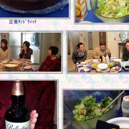
定番ｻﾝﾄﾞｳｨｯﾁ