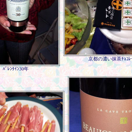
京都の濃い抹茶ﾁｮｺﾚｰ
ﾊﾞﾚﾝﾀｲﾝ30年